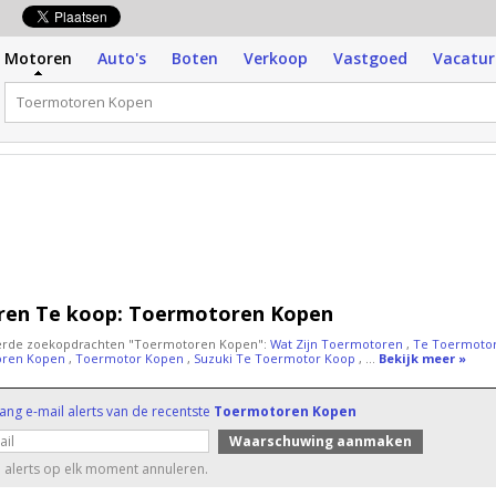
p
Motoren
Auto's
Boten
Verkoop
Vastgoed
Vacatur
en Te koop:
Toermotoren Kopen
erde zoekopdrachten "Toermotoren Kopen":
Wat Zijn Toermotoren
,
Te Toermoto
oren Kopen
,
Toermotor Kopen
,
Suzuki Te Toermotor Koop
, ...
Bekijk meer »
ang e-mail alerts van de recentste
Toermotoren Kopen
 alerts op elk moment annuleren.