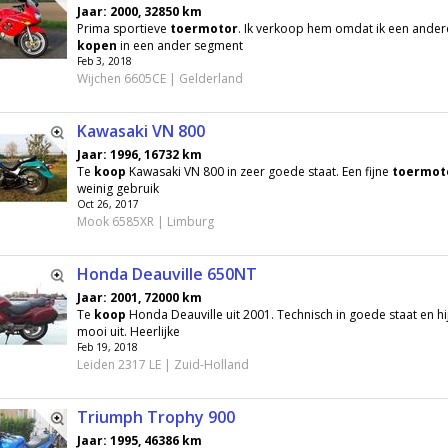
Jaar: 2000, 32850 km
Prima sportieve
toermotor
. Ik verkoop hem omdat ik een ander
kopen
in een ander segment
Feb 3, 2018
Wijchen 6605CE | Gelderland
Kawasaki VN 800
Jaar: 1996, 16732 km
Te
koop
Kawasaki VN 800 in zeer goede staat. Een fijne
toermot
weinig gebruik
Oct 26, 2017
Mook 6585XR | Limburg
Honda Deauville 650NT
Jaar: 2001, 72000 km
Te
koop
Honda Deauville uit 2001. Technisch in goede staat en hij
mooi uit. Heerlijke
Feb 19, 2018
Leiden 2317 LE | Zuid-Holland
Triumph Trophy 900
Jaar: 1995, 46386 km