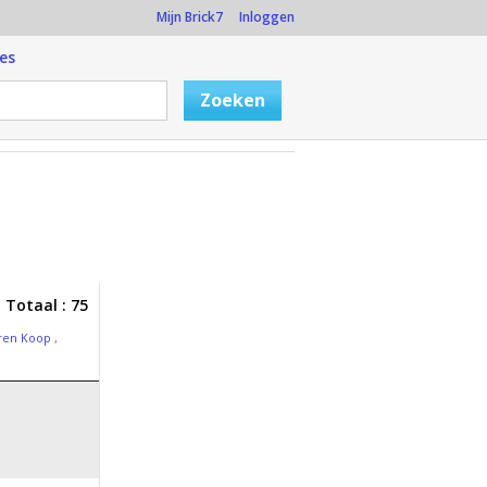
Mijn Brick7
Inloggen
es
Totaal : 75
ren Koop
,