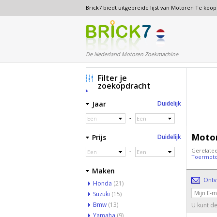
Brick7 biedt uitgebreide lijst van Motoren Te koo
De Nederland Motoren Zoekmachine
Filter je
zoekopdracht
Jaar
Duidelijk
-
Een
Een
Motor
Prijs
Duidelijk
Gerelate
-
Een
Een
Toermot
Maken
Ontv
Honda
(21)
Suzuki
(15)
Bmw
(13)
U kunt de
Yamaha
(9)