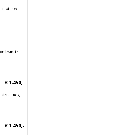
e motor wil
or
. I.v.m. te
€ 1.450,-
 ziet er nog
€ 1.450,-