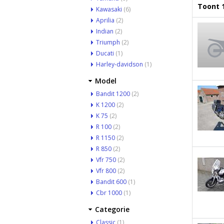
Toont 1
Kawasaki
(6)
Aprilia
(2)
Indian
(2)
Triumph
(2)
Ducati
(1)
Harley-davidson
(1)
Model
Bandit 1200
(2)
K 1200
(2)
K 75
(2)
R 100
(2)
R 1150
(2)
R 850
(2)
Vfr 750
(2)
Vfr 800
(2)
Bandit 600
(1)
Cbr 1000
(1)
Categorie
Classic
(1)