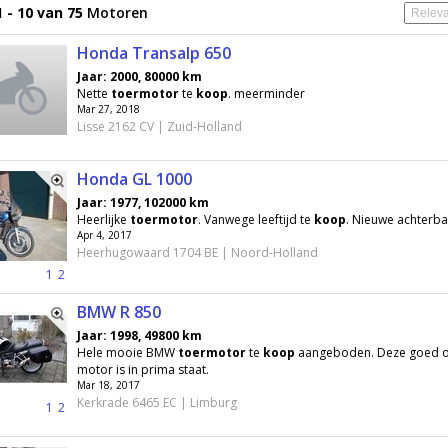
 - 10 van 75
Motoren
Honda Transalp 650
Jaar: 2000, 80000 km
Nette
toermotor
te
koop
. meerminder
Mar 27, 2018
Lisse 2162 CV | Zuid-Holland
Honda GL 1000
Jaar: 1977, 102000 km
Heerlijke
toermotor
. Vanwege leeftijd te
koop
. Nieuwe achterba
Apr 4, 2017
Heerhugowaard 1704 BE | Noord-Holland
1
2
BMW R 850
Jaar: 1998, 49800 km
Hele mooie BMW
toermotor
te
koop
aangeboden. Deze goed 
motor is in prima staat.
Mar 18, 2017
Kerkrade 6465 EC | Limburg
1
2