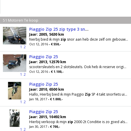
51 Motoren Te koop
Piaggio Zip 25 zip type 3 snor (4takt sp 98 vork )
Jaar: 2005, 5630 km
hierbij bied ik mijn
zip
snor aan heb deze zelf om gebouwd tot 4takt alles werkt maar behoren
Oct 12, 2016
- € 550,-
1
2
Piaggio Zip 25
Jaar: 2013, 12570 km
scootersleutels en 2 slotsleutels. Ook heb ik reserve originele piaggio
Oct 12, 2016
- € 1.100,-
1
2
Piaggio Zip 25
Jaar: 2010, 6500 km
Hallo, Hierbij bied ik mijn Piaggio
Zip
SP 4 takt snorfiets uit 2010 aan. Bouwjaar: 2010 Type: SP
Jan 18, 2017
- € 1.000,-
1
2
Piaggio Zip 25
Jaar: 2015, 10492 km
Hierbij verkoop ik mijn
zip
2000 2t Conditie is zo goed als nieuw Merk piaggio Bouwjaar 2005
Jan 30, 2017
- € 700,-
1
2