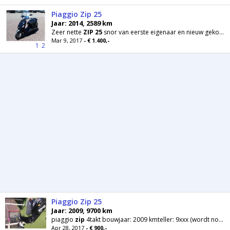
Piaggio Zip 25
Jaar: 2014, 2589 km
Zeer nette
ZIP
25
snor van eerste eigenaar en nieuw gekocht in augustus 2014. Opties: Windscherm
Mar 9, 2017
- € 1.400,-
1
2
Piaggio Zip 25
Jaar: 2009, 9700 km
piaggio
zip
4takt bouwjaar: 2009 kmteller: 9xxx (wordt nog mee gereden) hoge windscherm smoke
Apr 28, 2017
- € 900,-