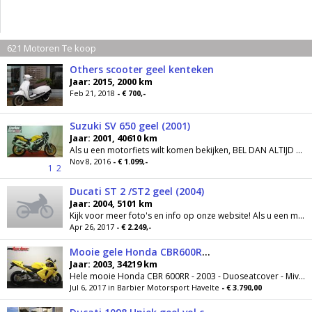
621 Motoren Te koop
Others scooter geel kenteken
Jaar: 2015, 2000 km
Feb 21, 2018
- € 700,-
Suzuki SV 650 geel (2001)
Jaar: 2001, 40610 km
Als u een motorfiets wilt komen bekijken, BEL DAN ALTIJD voordat u van huis vertrekt, dit voorkomt teleurstelling mocht de motor al verkocht...
Nov 8, 2016
- € 1.099,-
1
2
Ducati ST 2 /ST2 geel (2004)
Jaar: 2004, 5101 km
Kijk voor meer foto's en info op onze website! Als u een motorfiets wilt komen bekijken, BEL DAN ALTIJD voordat u van huis vertrekt, dit voorkomt...
Apr 26, 2017
- € 2.249,-
Mooie gele Honda CBR600RR (bj 2003)
Jaar: 2003, 34219 km
Hele mooie Honda CBR 600RR - 2003 - Duoseatcover - Mivv uitlaat ! - Nette frisse machine Wij ruilen uw motor graag in! - Mogelijkheid tot 10 dgn...
Jul 6, 2017 in Barbier Motorsport Havelte
- € 3.790,00