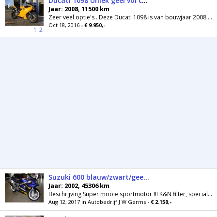
Ducati 1098 Uniek geel vol carbon/ termignoni
Jaar: 2008, 11500 km
Zeer veel optie's . Deze Ducati 1098 is van bouwjaar 2008 en heeft slechts 11500km gereden. Heel veel carbon (in de blanke lak gespoten), Termignoni...
Oct 18, 2016
- € 9.950,-
1
2
Suzuki 600 blauw/zwart/geel Super mooi !!!
Jaar: 2002, 45306 km
Beschrijving Super mooie sportmotor !!! K&N filter, speciale uitlaat, witte wielen etc. --- Welkom bij Autobedrijf Germs te Zweeloo ! Autobedrijf...
Aug 12, 2017 in Autobedrijf J W Germs
- € 2.150,-